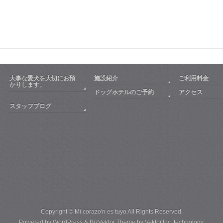
大事な愛犬を大切にお預
施設紹介
ご利用料金
かりします。
ドッグホテルのご予約
アクセス
スタッフブログ
Copyright ©
Mi corazo'n es tuyo
All Rights Reserved.
Powered by
WordPress
&
BizVektor Theme
by
Vektor,Inc.
technology.