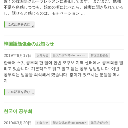
近くの韓国語グループレッスンに参加してます。 まだまだ、勉強
不足を痛感しつつも、始めの頃に比べたら、確実に聞き取れている
し、話せると感じるのは、モチベーション …
この記事を読む
韓国語勉強会のお知らせ
2019年6月17日
お知らせ
新大久保24時 de corazon
韓国語勉強会
한국어 스킷 공부회 한 달에 한번 오쿠보 지역 센터에서 공부회를 열
리고 있습니다. 기본적으로 읽고 말고 듣는 공부 방법입니다. 이번
공부회는 발음을 의식해서 했습니다. 흥미가 있으시는 분들을 메시
지 …
この記事を読む
한국어 공부회
2019年3月20日
お知らせ
新大久保24時 de corazon
韓国語勉強会