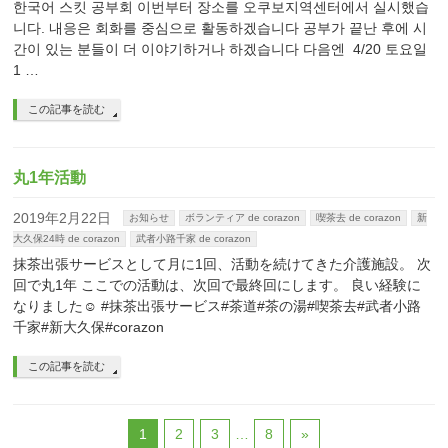
한국어 스킷 공부회 이번부터 장소를 오쿠보지역센터에서 실시했습
니다. 내응은 회화를 중심으로 활동하겠습니다 공부가 끝난 후에 시
간이 있는 분들이 더 이야기하거나 하겠습니다 다음엔 4/20 토요일
1 …
この記事を読む
丸1年活動
2019年2月22日
お知らせ
ボランティア de corazon
喫茶去 de corazon
新
大久保24時 de corazon
武者小路千家 de corazon
抹茶出張サービスとして月に1回、活動を続けてきた介護施設。 次
回で丸1年 ここでの活動は、次回で最終回にします。 良い経験に
なりました☺︎ #抹茶出張サービス#茶道#茶の湯#喫茶去#武者小路
千家#新大久保#corazon
この記事を読む
1
2
3
…
8
»