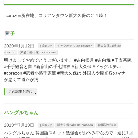
corazon所在地、コリアンタウン新大久保の２４時！
子
2020年1月12日
お知らせ
ドッグホテル de corazon
新大久保24時 de
corazon
武者小路千家 de corazon
明けましておめでとうございます。 #吉向松月 #吉向焼 #干支茶碗
#千手観音と鼠 #新宿山の手七福神 #新大久保 #ドッグホテル
#corazon #武者小路千家流 #新大久保は 外国人や観光客のマナー
が悪くて道路が汚 …
この記事を読む
ハングルちゃん
2019年7月19日
お知らせ
新大久保24時 de corazon
韓国語勉強会
ハングルちゃん 韓国語スキット勉強会がお休み中なので、週に1回