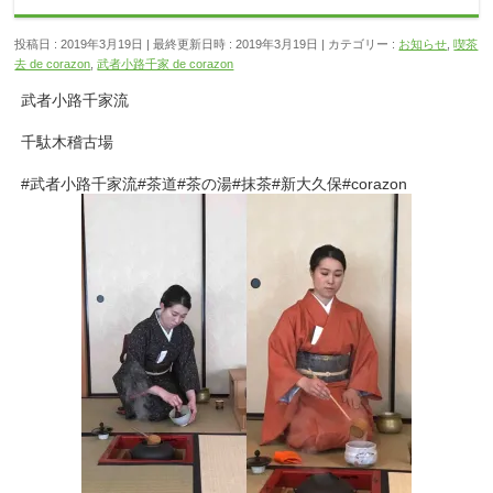
投稿日 : 2019年3月19日
最終更新日時 : 2019年3月19日
カテゴリー :
お知らせ
,
喫茶
去 de corazon
,
武者小路千家 de corazon
武者小路千家流
千駄木稽古場
#武者小路千家流#茶道#茶の湯#抹茶#新大久保#corazon