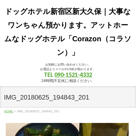
ドッグホテル新宿区新大久保｜大事な
ワンちゃん預かります。アットホー
ムなドッグホテル「Corazon（コラソ
ン）」
お気軽にお問い合わせください。
お電話よりメールやLINEが助かります。
TEL
090-1521-4332
24時間[不定休]ご相談ください。
IMG_20180625_194843_201
HOME
»
IMG_20180625_194843_201