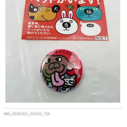
IMG_20181021_222022_720