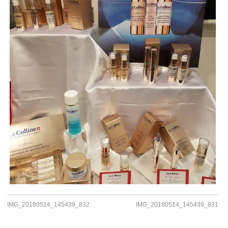
IMG_20180514_145439_832
IMG_20180514_145439_831