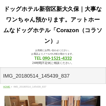
ドッグホテル新宿区新大久保｜大事な
ワンちゃん預かります。アットホー
ムなドッグホテル「Corazon（コラソ
ン）」
お気軽にお問い合わせください。
お電話よりメールやLINEが助かります。
TEL
090-1521-4332
24時間[不定休]ご相談ください。
IMG_20180514_145439_837
HOME
»
IMG_20180514_145439_837