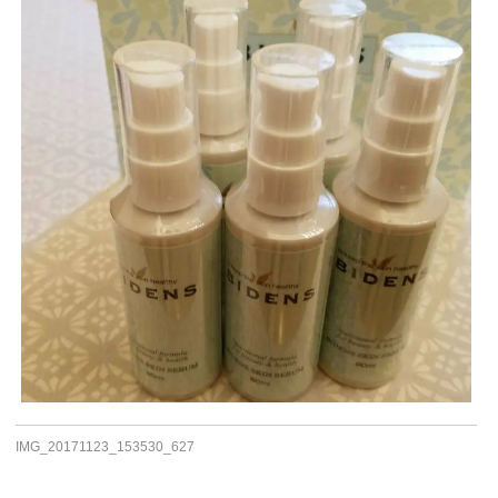
IMG_20171123_153530_627