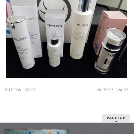
20170906_130337
20170906_124133
PAGETOP