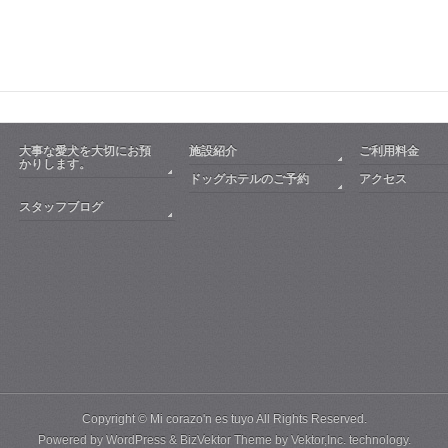
大事な愛犬を大切にお預
施設紹介
ご利用料金
かりします。
ドッグホテルのご予約
アクセス
スタッフブログ
Copyright ©
Mi corazo'n es tuyo
All Rights Reserved.
Powered by
WordPress
&
BizVektor Theme
by
Vektor,Inc.
technology.