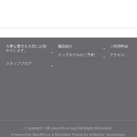
大事な愛犬を大切にお預
施設紹介
ご利用料金
かりします。
ドッグホテルのご予約
アクセス
スタッフブログ
Copyright ©
Mi corazo'n es tuyo
All Rights Reserved.
Powered by
WordPress
&
BizVektor Theme
by
Vektor,Inc.
technology.