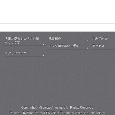
大事な愛犬を大切にお預
施設紹介
ご利用料金
かりします。
ドッグホテルのご予約
アクセス
スタッフブログ
Copyright ©
Mi corazo'n es tuyo
All Rights Reserved.
Powered by
WordPress
&
BizVektor Theme
by
Vektor,Inc.
technology.