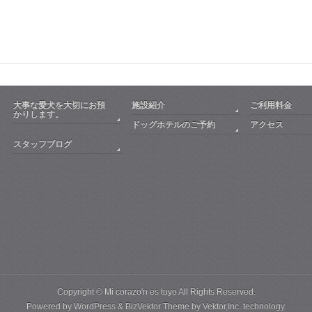
大事な愛犬を大切にお預
施設紹介
ご利用料金
かりします。
ドッグホテルのご予約
アクセス
スタッフブログ
Copyright ©
Mi corazo'n es tuyo
All Rights Reserved.
Powered by
WordPress
&
BizVektor Theme
by
Vektor,Inc.
technology.