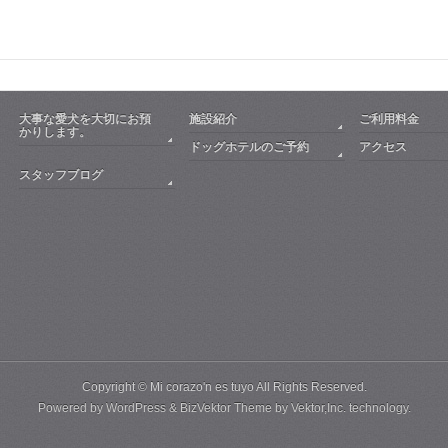
大事な愛犬を大切にお預
施設紹介
ご利用料金
かりします。
ドッグホテルのご予約
アクセス
スタッフブログ
Copyright ©
Mi corazo'n es tuyo
All Rights Reserved.
Powered by
WordPress
&
BizVektor Theme
by
Vektor,Inc.
technology.